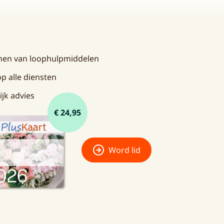
enen van loophulpmiddelen
p alle diensten
ijk advies
€ 24,95
Word lid