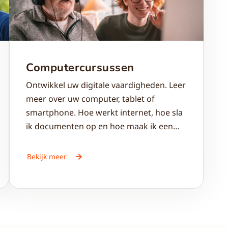
Computercursussen
Ontwikkel uw digitale vaardigheden. Leer
meer over uw computer, tablet of
smartphone. Hoe werkt internet, hoe sla
ik documenten op en hoe maak ik een
back-up? Of ga een stapje verder en leer
meer over foto’s beheren en bewerken.
Bekijk meer