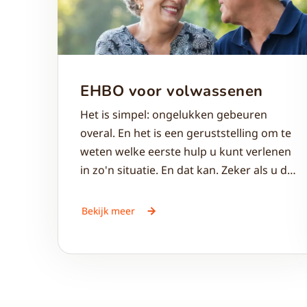
EHBO voor volwassenen
Het is simpel: ongelukken gebeuren
overal. En het is een geruststelling om te
weten welke eerste hulp u kunt verlenen
in zo'n situatie. En dat kan. Zeker als u de
cursus EHBO voor volwassenen heeft
gevolgd.
Bekijk meer