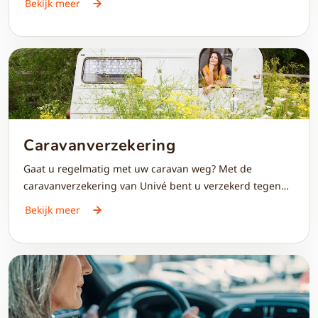
Bekijk meer
kaart krijgt u 5% korting op uw auto-, motor- en
(brom)fietsverzekering.
Caravanverzekering
Gaat u regelmatig met uw caravan weg? Met de
caravanverzekering van Univé bent u verzekerd tegen
schade door diefstal, storm of een aanrijding. Zo geniet
Bekijk meer
u onbezorgd van al uw reizen met uw caravan. Met uw
CareynPlus-kaart krijgt u 5% korting.