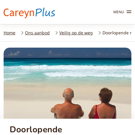
MENU
Home
Ons aanbod
Veilig op de weg
Doorlopende re
Doorlopende