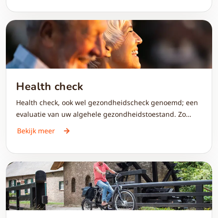
groepslessen aangeboden. Het aanbod verschilt per
locatie, maar één ding is zeker: u wordt er fitter van.
Health check
Health check, ook wel gezondheidscheck genoemd; een
evaluatie van uw algehele gezondheidstoestand. Zo
kunt u vroegtijdig mogelijke gezondheidsproblemen
Bekijk meer
opsporen, wordt het risico op ziekten beoordeeld en
krijgt u tips voor een gezonde levensstijl. Een fijn gevoel
van zekerheid...