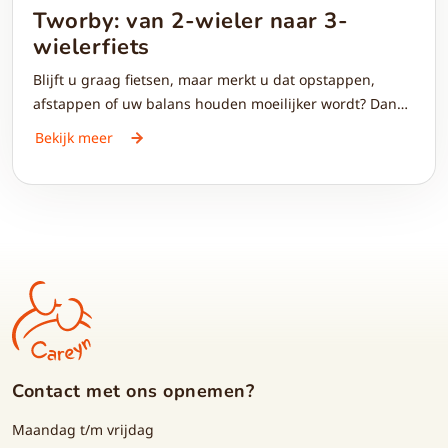
Tworby: van 2-wieler naar 3-
wielerfiets
Blijft u graag fietsen, maar merkt u dat opstappen,
afstappen of uw balans houden moeilijker wordt? Dan
wilt u waarschijnlijk vooral één ding: veilig en
Bekijk meer
zelfstandig onderweg blijven. Met Tworby hoeft u geen
afscheid te nemen van uw vertrouwde fiets. Uw eigen
elektrische fiets wordt omgebouwd naar een
comfortabele 3-wielerfiets, zodat u meer stabiliteit en
zekerheid ervaart tijdens iedere rit.
Contact met ons opnemen?
Maandag t/m vrijdag