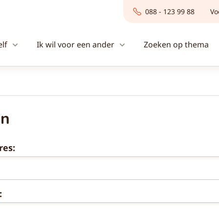
088 - 123 99 88
Vo
elf
Ik wil voor een ander
Zoeken op thema
en
res:
: