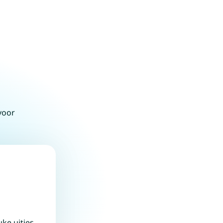
voor
ke uitjes